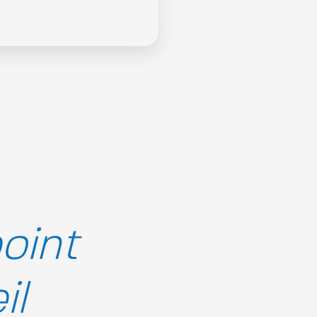
oint
il