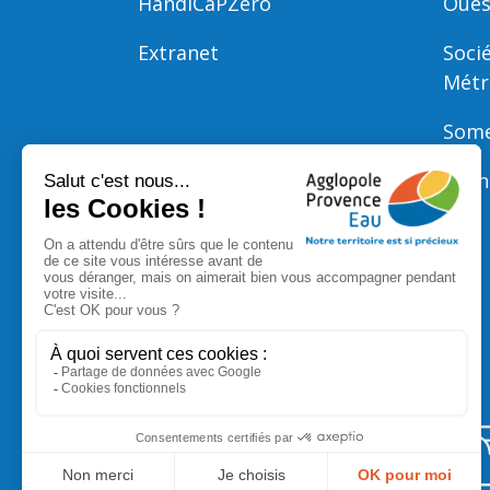
HandiCaPZéro
Oues
Extranet
Soci
Métr
Some
Bron