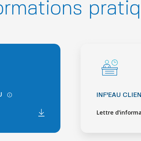
ormations prati
AU
INF'EAU CLIE
Lettre d'inform