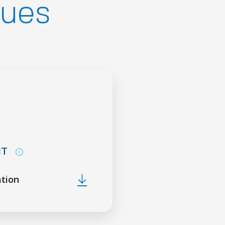
ques
NT
ation