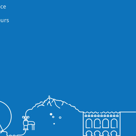
nce
eurs