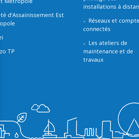
t Métropole
installations à dista
été d'Assainissement Est
Réseaux et compt
opole
connectés
i
Les ateliers de
zo TP
maintenance et de
travaux