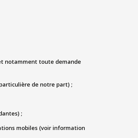
s) et notamment toute demande
articulière de notre part) ;
antes) ;
ations mobiles (voir information