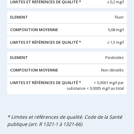
≤ 0,2 mg/l
Fluor
0,08 mg/l
≤ 1,5 mg/l
Pesticides
Non décelés
< 0,0001 mg/l par
substance < 0,0005 mg/l au total
* Limites et références de qualité. Code de la Santé
publique (art. R 1321-1 à 1321-66)