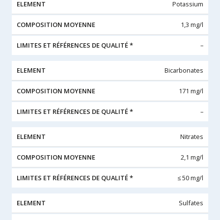
Potassium
1,3 mg/l
–
Bicarbonates
171 mg/l
–
Nitrates
2,1 mg/l
≤ 50 mg/l
Sulfates