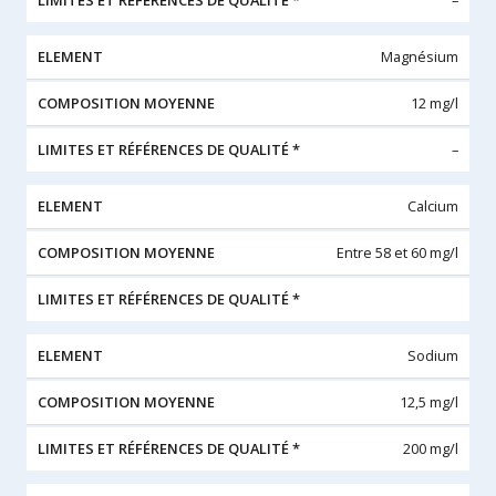
–
Magnésium
12 mg/l
–
Calcium
Entre 58 et 60 mg/l
Sodium
12,5 mg/l
200 mg/l